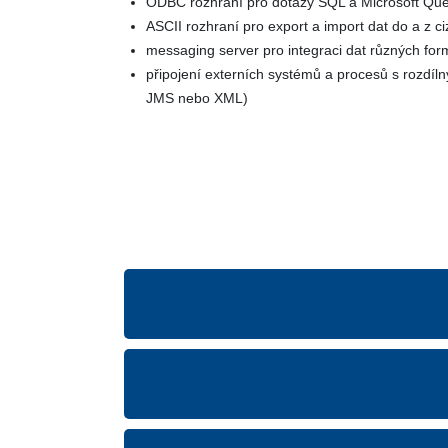
ODBC rozhraní pro dotazy SQL a Microsoft Qu
ASCII rozhraní pro export a import dat do a z c
messaging server pro integraci dat různých for
připojení externích systémů a procesů s rozdíl
JMS nebo XML)