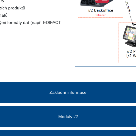
ery
izích produktů
mátů
nými formáty dat (např. EDIFACT,
Základní informace
Moduly i/2