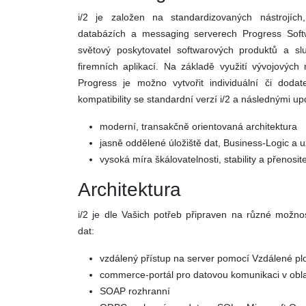
i/2 je založen na standardizovaných nástrojíc
databázích a messaging serverech Progress Softw
světový poskytovatel softwarových produktů a sl
firemních aplikací. Na základě využití vývojových
Progress je možno vytvořit individuální či dod
kompatibility se standardní verzí i/2 a následnými u
moderní, transakčně orientovaná architektura
jasně oddělené úložiště dat, Business-Logic a už
vysoká míra škálovatelnosti, stability a přenosit
Architektura
i/2 je dle Vašich potřeb připraven na různé možn
dat:
vzdálený přístup na server pomocí Vzdálené plo
commerce-portál pro datovou komunikaci v obla
SOAP rozhranní