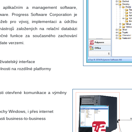
h, aplikačním a management software,
are. Progress Software Corporation je
užeb pro vývoj, implementaci a údržbu
 nástrojů založených na relační databázi
atečné funkce za současného zachování
pdate verzemi.
ivatelský interface
elnosti na rozdílné platformy
osti otevřené komunikace a výměny
chy Windows, i přes internet
sti business-to-business